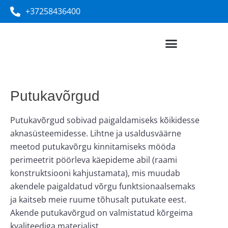
+37258436400
Putukavõrgud
Putukavõrgud sobivad paigaldamiseks kõikidesse
aknasüsteemidesse. Lihtne ja usaldusväärne
meetod putukavõrgu kinnitamiseks mööda
perimeetrit pöörleva käepideme abil (raami
konstruktsiooni kahjustamata), mis muudab
akendele paigaldatud võrgu funktsionaalsemaks
ja kaitseb meie ruume tõhusalt putukate eest.
Akende putukavõrgud on valmistatud kõrgeima
kvaliteediga materjalist.