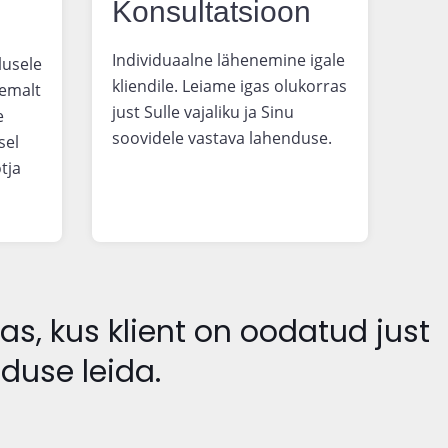
Konsultatsioon
Individuaalne lähenemine igale
lusele
kliendile. Leiame igas olukorras
hemalt
just Sulle vajaliku ja Sinu
e
soovidele vastava lahenduse.
sel
tja
s, kus klient on oodatud just
nduse leida.