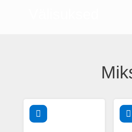
Välisuksed
Mik