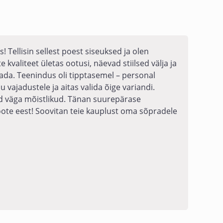
Tellisin sellest poest siseuksed ja olen
kvaliteet ületas ootusi, näevad stiilsed välja ja
dada. Teenindus oli tipptasemel – personal
 vajadustele ja aitas valida õige variandi.
nad väga mõistlikud. Tänan suurepärase
toote eest! Soovitan teie kauplust oma sõpradele