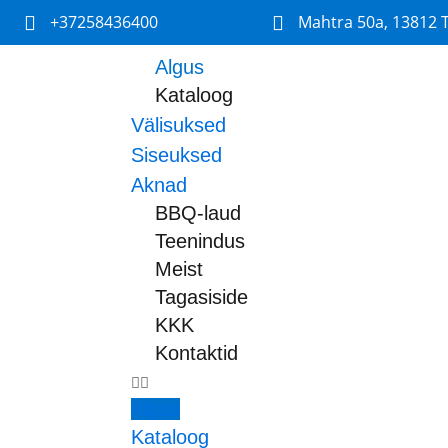
+37258436400
Mahtra 50a, 13812 T
Algus
Kataloog
Välisuksed
Siseuksed
Aknad
BBQ-laud
Teenindus
Meist
Tagasiside
KKK
Kontaktid
Algus
Kataloog