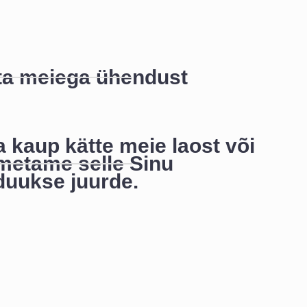
ta meiega ühendust
 kaup kätte meie laost või
metame selle Sinu
duukse juurde.