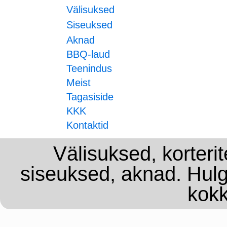
Välisuksed
Siseuksed
Aknad
BBQ-laud
Teenindus
Meist
Tagasiside
KKK
Kontaktid
Välisuksed, korterit
siseuksed, aknad. Hulg
kokk