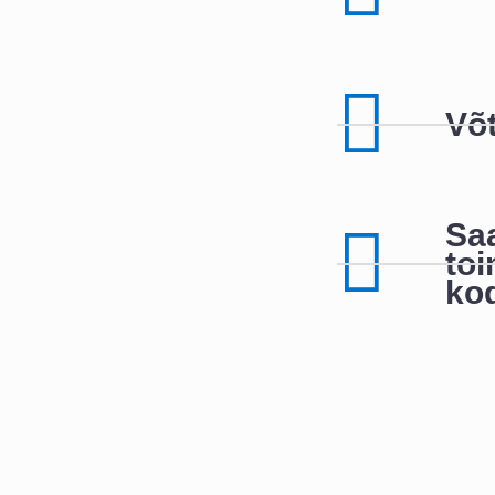
Võ
Saa
toi
ko