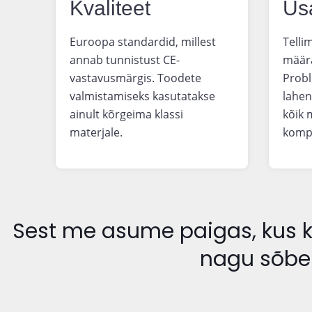
Kvaliteet
Us
Euroopa standardid, millest
Telli
annab tunnistust CE-
määra
vastavusmärgis. Toodete
Probl
valmistamiseks kasutatakse
lahen
ainult kõrgeima klassi
kõik 
materjale.
komp
Sest me asume paigas, kus ko
nagu sõber,