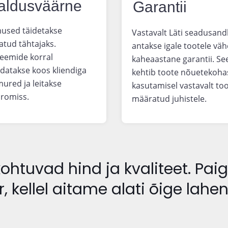
aldusväärne
Garantii
mused täidetakse
Vastavalt Läti seadusand
tud tähtajaks.
antakse igale tootele vä
eemide korral
kaheaastane garantii. Se
datakse koos kliendiga
kehtib toote nõuetekoha
mured ja leitakse
kasutamisel vastavalt too
romiss.
määratud juhistele.
htuvad hind ja kvaliteet. Paiga
 kellel aitame alati õige lahe