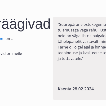
räägivad
“Suurepärane ostukogemus! 
tulemusega väga rahul. Uste 
neid on väga lihtne paigal
com
oma
tähelepanelik vastavalt minu
Tarne oli õigel ajal ja hin
teeninduse ja kvaliteetse 
vid on meile
ja tuttavatele.”
Ksenia 28.02.2024.