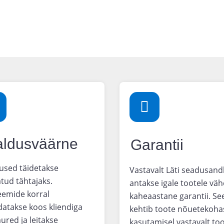
ldusväärne
Garantii
used täidetakse
Vastavalt Läti seadusand
tud tähtajaks.
antakse igale tootele vä
eemide korral
kaheaastane garantii. Se
datakse koos kliendiga
kehtib toote nõuetekoha
ured ja leitakse
kasutamisel vastavalt too