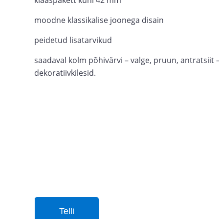
klaaspakett kuni 42 mm
moodne klassikalise joonega disain
peidetud lisatarvikud
saadaval kolm põhivärvi – valge, pruun, antratsiit – j
dekoratiivkilesid.
Telli