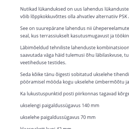
Nutikad lükanduksed on uus lahendus lükanduste
võib lõppkokkuvõttes olla ahvatlev alternatiiv PSK 
See on suurepärane lahendus nii ühepereelamutel
seal, kus terrassiukselt kasutusmugavust ja töökin
Läbimõeldud tehniliste lahenduste kombinatsioon
saavutada väga häid tulemusi õhu läbilaskvuse, tu
veetiheduse testides.
Seda kõike tänu õigesti sobitatud ukselehe tihend
pööramisel mööda kogu ukselehe ümbermõõtu ja r
Ka lukustuspunktid posti piirkonnas tagavad kõrg
ukselengi paigaldussügavus 140 mm
ukselehe paigaldussügavus 70 mm