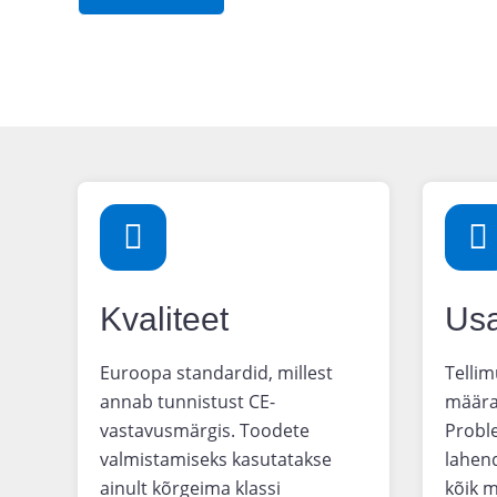
Kvaliteet
Usa
Euroopa standardid, millest
Tellim
annab tunnistust CE-
määra
vastavusmärgis. Toodete
Probl
valmistamiseks kasutatakse
lahen
ainult kõrgeima klassi
kõik m