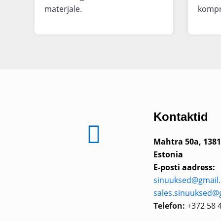
materjale.
kompr
Kontaktid
Mahtra 50a, 1381
Estonia
E-posti aadress:
sinuuksed@gmail
sales.sinuuksed@
Telefon:
+372 58 