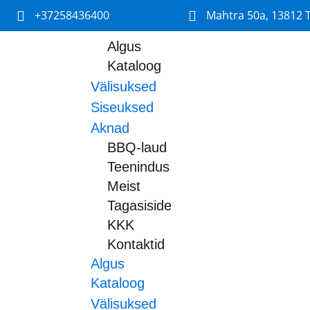
+37258436400
Mahtra 50a, 13812 T
Algus
Kataloog
Välisuksed
Siseuksed
Aknad
BBQ-laud
Teenindus
Meist
Tagasiside
KKK
Kontaktid
Algus
Kataloog
Välisuksed