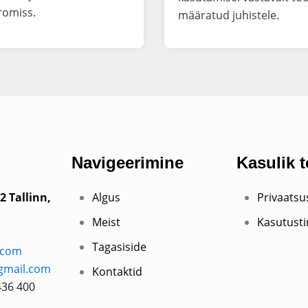
omiss.
määratud juhistele.
Navigeerimine
Kasulik 
2 Tallinn,
Algus
Privaats
Meist
Kasutust
Tagasiside
.com
gmail.com
Kontaktid
436 400