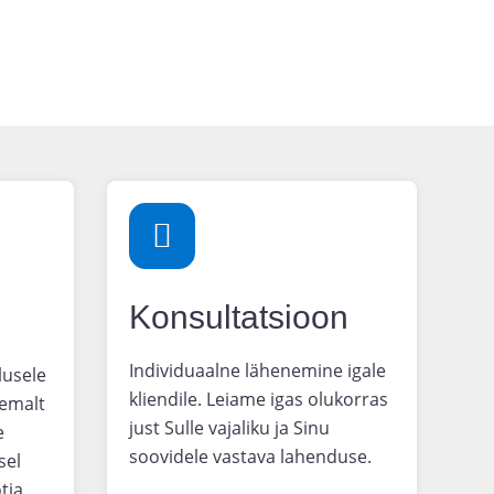
Konsultatsioon
Individuaalne lähenemine igale
lusele
kliendile. Leiame igas olukorras
hemalt
just Sulle vajaliku ja Sinu
e
soovidele vastava lahenduse.
sel
tja