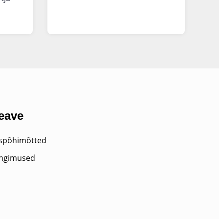
teave
uspõhimõtted
ingimused