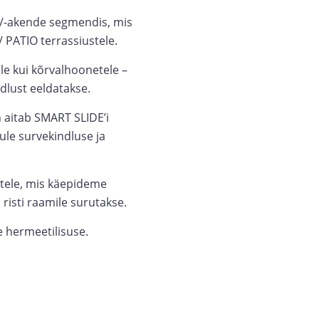
/-akende segmendis, mis
/ PATIO terrassiustele.
e kui kõrvalhoonetele –
dlust eeldatakse.
 aitab SMART SLIDE’i
ule survekindluse ja
itele, mis käepideme
isti raamile surutakse.
e hermeetilisuse.