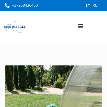
+37258436400
ET
RU