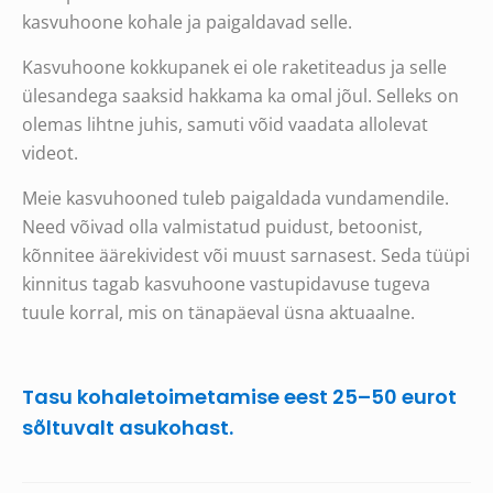
kasvuhoone kohale ja paigaldavad selle.
Kasvuhoone kokkupanek ei ole raketiteadus ja selle
ülesandega saaksid hakkama ka omal jõul. Selleks on
olemas lihtne juhis, samuti võid vaadata allolevat
videot.
Meie kasvuhooned tuleb paigaldada vundamendile.
Need võivad olla valmistatud puidust, betoonist,
kõnnitee äärekividest või muust sarnasest. Seda tüüpi
kinnitus tagab kasvuhoone vastupidavuse tugeva
tuule korral, mis on tänapäeval üsna aktuaalne.
Tasu kohaletoimetamise eest 25–50 eurot
sõltuvalt asukohast.