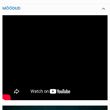
MÕÕDUD
Videoesitaja