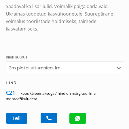
Saadaval ka lisariiulid. Võimalik paigaldada vaid
Ukrainas toodetud kasvuhoonetele. Suurepärane
võimalus tööriistade hoidmiseks, taimede
kasvatamiseks.
Riiuli suurus
HIND
€21
koos käibemaksuga / hind on märgitud ilma
montaažikuludeta
Telli