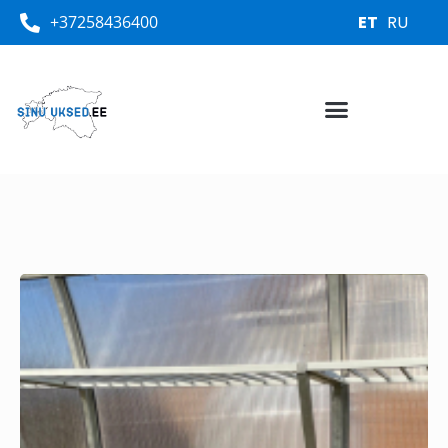
+37258436400
ET
RU