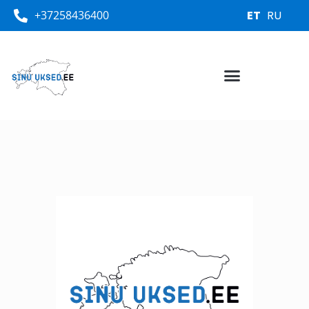
+37258436400
ET
RU