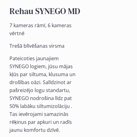
Rehau SYNEGO MD
7 kameras rāmī, 6 kameras
vērtnē
Trešā blīvēšanas virsma
Pateicoties jaunajiem
SYNEGO logiem, jūsu mājas
kļūs par siltuma, klusuma un
drošības oāzi. Salīdzinot ar
pašreizējo logu standartu,
SYNEGO nodrošina līdz pat
50% labāku siltumizolāciju .
Tas ievērojami samazinās
rēķinus par apkuri un radīs
jaunu komfortu dzīvē.