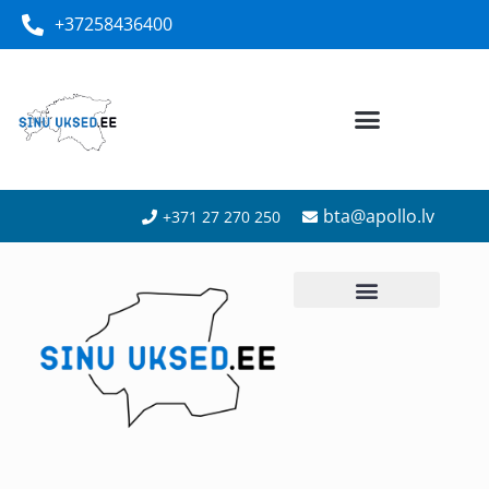
+37258436400
bta@apollo.lv
+371 27 270 250