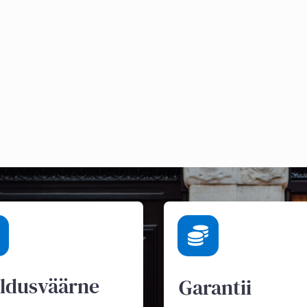
ldusväärne
Garantii