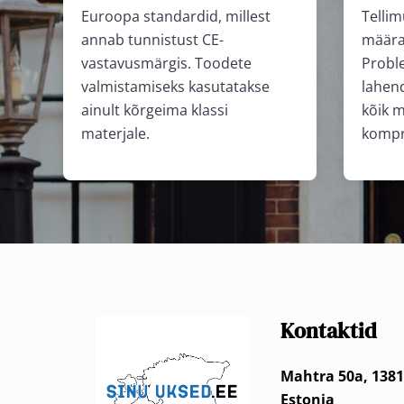
Euroopa standardid, millest
Tellim
annab tunnistust CE-
määra
vastavusmärgis. Toodete
Probl
valmistamiseks kasutatakse
lahen
ainult kõrgeima klassi
kõik m
materjale.
kompr
Kontaktid
Mahtra 50a, 1381
Estonia