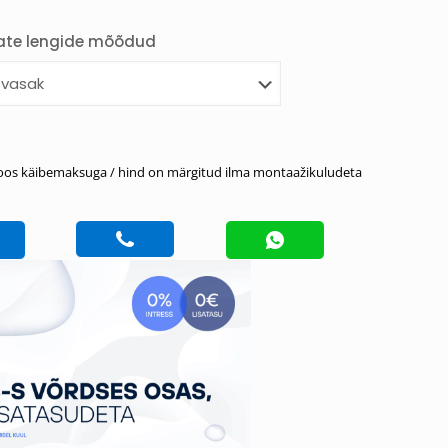
ate lengide mõõdud
oos käibemaksuga / hind on märgitud ilma montaažikuludeta