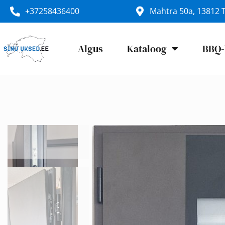
+37258436400
Mahtra 50a, 13812 T
Algus
Kataloog
BBQ-