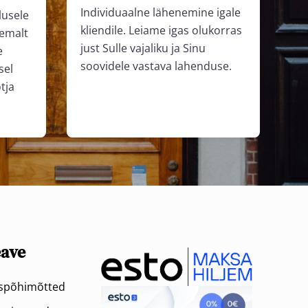
Individuaalne lähenemine igale
lusele
kliendile. Leiame igas olukorras
hemalt
just Sulle vajaliku ja Sinu
e
soovidele vastava lahenduse.
sel
tja
eave
uspõhimõtted