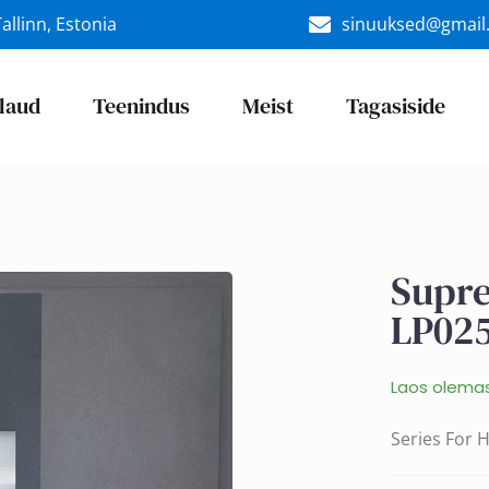
allinn, Estonia
sinuuksed@gmail
laud
Teenindus
Meist
Tagasiside
Supr
LP02
Laos olema
Series For 