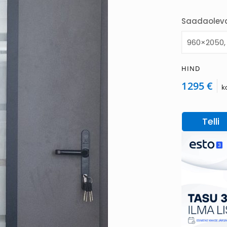
Saadaolev
HIND
1295 €
k
Telli