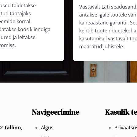
used täidetakse
Vastavalt Läti seadusand
tud tähtajaks.
antakse igale tootele vä
eemide korral
kaheaastane garantii. Se
datakse koos kliendiga
kehtib toote nõuetekoha
ured ja leitakse
kasutamisel vastavalt too
omiss.
määratud juhistele.
Navigeerimine
Kasulik t
2 Tallinn,
Algus
Privaats