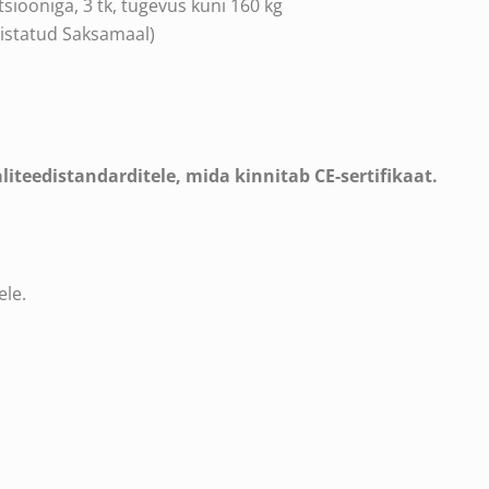
siooniga, 3 tk, tugevus kuni 160 kg
istatud Saksamaal)
iteedistandarditele, mida kinnitab CE-sertifikaat.
ele.