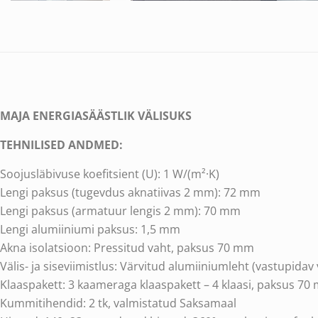
MAJA ENERGIASÄÄSTLIK VÄLISUKS
TEHNILISED ANDMED:
Soojusläbivuse koefitsient (U): 1 W/(m²·K)
Lengi paksus (tugevdus aknatiivas 2 mm): 72 mm
Lengi paksus (armatuur lengis 2 mm): 70 mm
Lengi alumiiniumi paksus: 1,5 mm
Akna isolatsioon: Pressitud vaht, paksus 70 mm
Välis- ja siseviimistlus: Värvitud alumiiniumleht (vastupidav 
Klaaspakett: 3 kaameraga klaaspakett – 4 klaasi, paksus 70
Kummitihendid: 2 tk, valmistatud Saksamaal