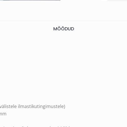
MÕÕDUD
välistele ilmastikutingimustele)
 mm