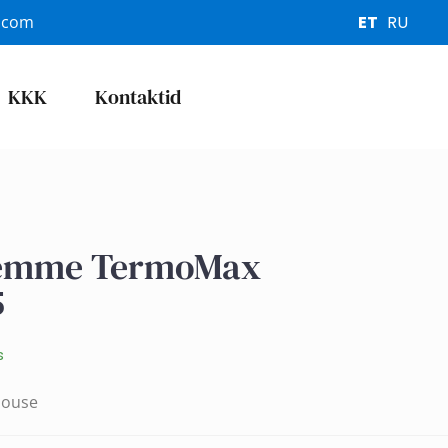
.com
ET
RU
KKK
Kontaktid
emme TermoMax
5
s
House