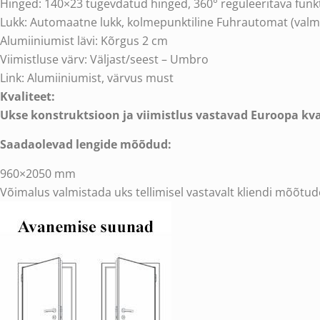
Hinged: 140×23 tugevdatud hinged, 360° reguleeritava funkt
Lukk: Automaatne lukk, kolmepunktiline Fuhrautomat (valm
Alumiiniumist lävi: Kõrgus 2 cm
Viimistluse värv: Väljast/seest – Umbro
Link: Alumiiniumist, värvus must
Kvaliteet:
Ukse konstruktsioon ja viimistlus vastavad Euroopa kval
Saadaolevad lengide mõõdud:
960×2050 mm
Võimalus valmistada uks tellimisel vastavalt kliendi mõõtud