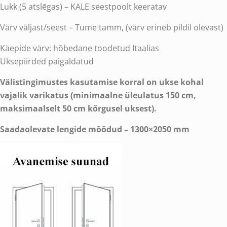
Lukk (5 atslēgas) – KALE seestpoolt keeratav
Värv väljast/seest – Tume tamm, (värv erineb pildil olevast)
Käepide värv: hõbedane toodetud Itaalias
Uksepiirded paigaldatud
Välistingimustes kasutamise korral on ukse kohal
vajalik varikatus (minimaalne üleulatus 150 cm,
maksimaalselt 50 cm kõrgusel uksest).
Saadaolevate lengide mõõdud – 1300×2050 mm