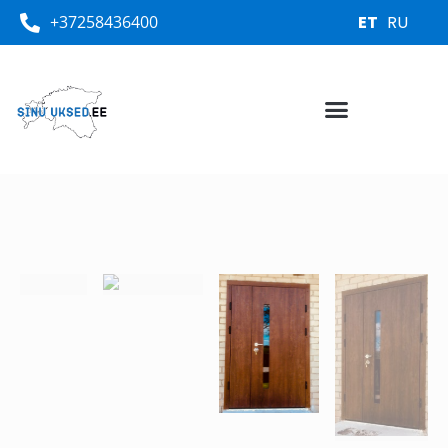
+37258436400
ET
RU