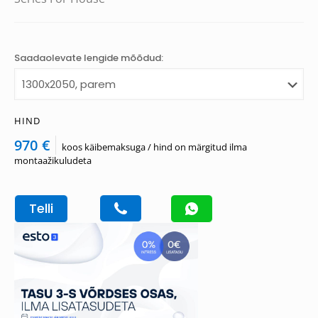
Saadaolevate lengide mõõdud:
HIND
970 €
koos käibemaksuga / hind on märgitud ilma
montaažikuludeta
Telli