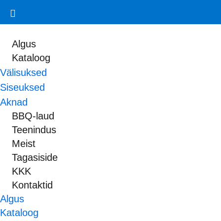
+37258436400
Algus
Kataloog
Välisuksed
Mahtra 50a, 13812 Tallinn, Estonia
Siseuksed
Aknad
BBQ-laud
sinuuksed@gmail.com
Teenindus
Meist
Tagasiside
KKK
Kontaktid
Algus
Kataloog