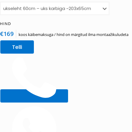
HIND
€169
koos käibemaksuga / hind on märgitud ilma montaažikuludeta
Telli