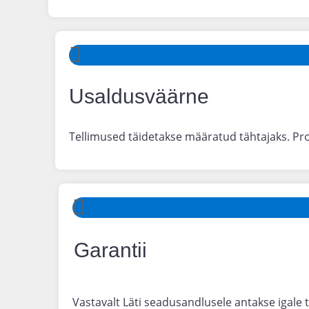
Usaldusväärne
Tellimused täidetakse määratud tähtajaks. Pr
Garantii
Vastavalt Läti seadusandlusele antakse igale 