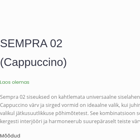
SEMPRA 02
(Cappuccino)
Laos olemas
Sempra 02 siseuksed on kahtlemata universaalne siselahen
Cappuccino värv ja sirged vormid on ideaalne valik, kui juh
valikul jätkusuutlikkuse põhimõtetest. See kombinatsioon 
kergesti interjööri ja harmoneerub suurepäraselt teiste vär
Mõõdud