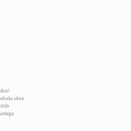
dus!
induda ukse
sobib
videga.