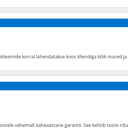
obleemide korral lahendatakse koos kliendiga kõik mured ja
tootele vähemalt kaheaastane garantii. See kehtib toote nõ