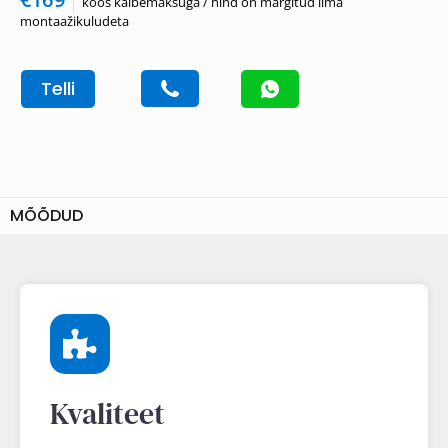
koos käibemaksuga / hind on märgitud ilma
montaažikuludeta
Telli
MÕÕDUD
Kvaliteet