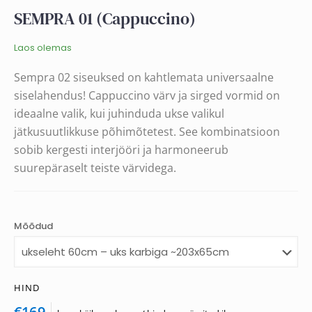
SEMPRA 01 (Cappuccino)
Laos olemas
Sempra 02 siseuksed on kahtlemata universaalne
siselahendus! Cappuccino värv ja sirged vormid on
ideaalne valik, kui juhinduda ukse valikul
jätkusuutlikkuse põhimõtetest. See kombinatsioon
sobib kergesti interjööri ja harmoneerub
suurepäraselt teiste värvidega.
Mõõdud
HIND
€169