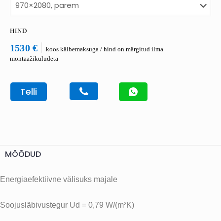
HIND
1530 €
koos käibemaksuga / hind on märgitud ilma
montaažikuludeta
Telli
MÕÕDUD
Energiaefektiivne välisuks majale
Soojusläbivustegur Ud = 0,79 W/(m²K)