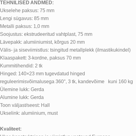
TEHNILISED ANDMED:
Ukselehe paksus: 75 mm
Lengi sügavus: 85 mm
Metalli paksus: 1,0 mm
Soojustus: ekstrudeeritud vahtplast, 75 mm
Lävepakk: alumiiniumist, kõrgus 20 mm
Välis- ja siseviimistlus: tsingitud metallplekk (ilmastikukindel)
Klaaspakett: 3-kordne, paksus 70 mm
Kummitihendid: 2 tk
Hinged: 140×23 mm tugevdatud hinged
reguleerimisvõimalusega 360°, 3 tk, kandevõime kuni 160 kg
Ülemine lukk: Gerda
Alumine lukk: Gerda
Toon väljast/seest: Hall
Ukselink: alumiinium, must
Kvaliteet: