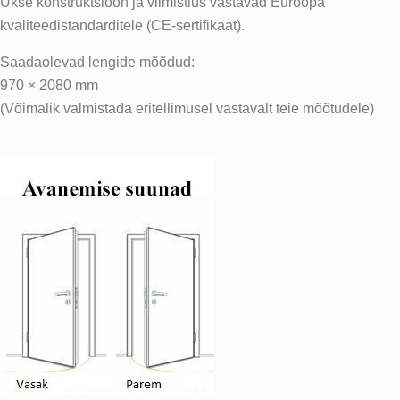
Ukse konstruktsioon ja viimistlus vastavad Euroopa
kvaliteedistandarditele (CE-sertifikaat).
Saadaolevad lengide mõõdud:
970 × 2080 mm
(Võimalik valmistada eritellimusel vastavalt teie
mõõtudele)