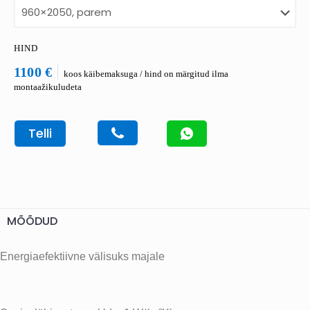
HIND
1100 €
koos käibemaksuga / hind on märgitud ilma
montaažikuludeta
Telli
MÕÕDUD
Energiaefektiivne välisuks majale