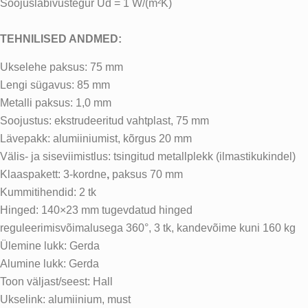
Soojusläbivustegur Ud = 1 W/(m²K)
TEHNILISED ANDMED:
Ukselehe paksus: 75 mm
Lengi sügavus: 85 mm
Metalli paksus: 1,0 mm
Soojustus: ekstrudeeritud vahtplast, 75 mm
Lävepakk: alumiiniumist, kõrgus 20 mm
Välis- ja siseviimistlus: tsingitud metallplekk (ilmastikukindel)
Klaaspakett:
3-kordne
,
paksus 70 mm
Kummitihendid: 2 tk
Hinged: 140×23 mm tugevdatud hinged
reguleerimisvõimalusega 360°, 3 tk, kandevõime kuni 160 kg
Ülemine lukk: Gerda
Alumine lukk: Gerda
Toon väljast/seest: Hall
Ukselink: alumiinium, must