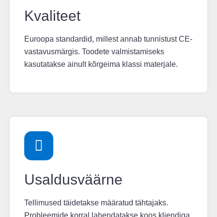
Kvaliteet
Euroopa standardid, millest annab tunnistust CE-
vastavusmärgis. Toodete valmistamiseks
kasutatakse ainult kõrgeima klassi materjale.
Usaldusväärne
Tellimused täidetakse määratud tähtajaks.
Probleemide korral lahendatakse koos kliendiga