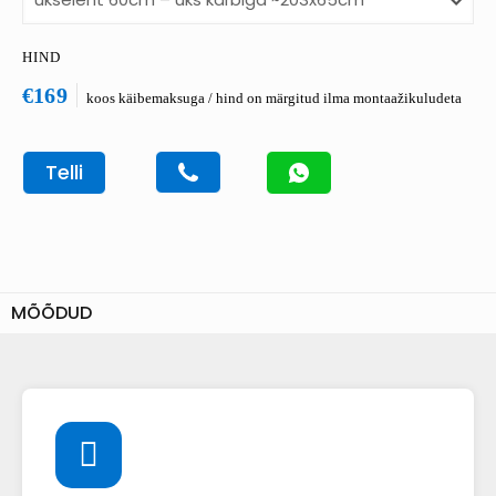
HIND
€169
koos käibemaksuga / hind on märgitud ilma montaažikuludeta
Telli
MÕÕDUD