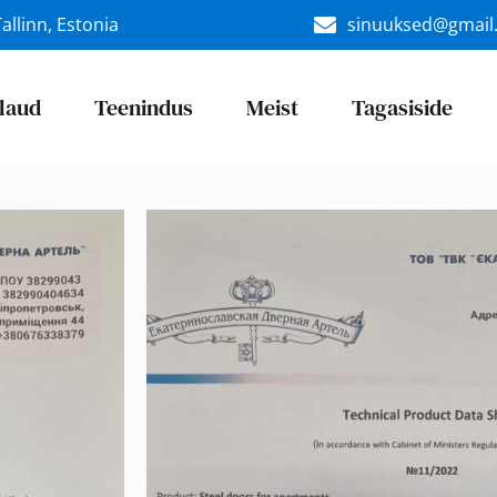
allinn, Estonia
sinuuksed@gmail
laud
Teenindus
Meist
Tagasiside