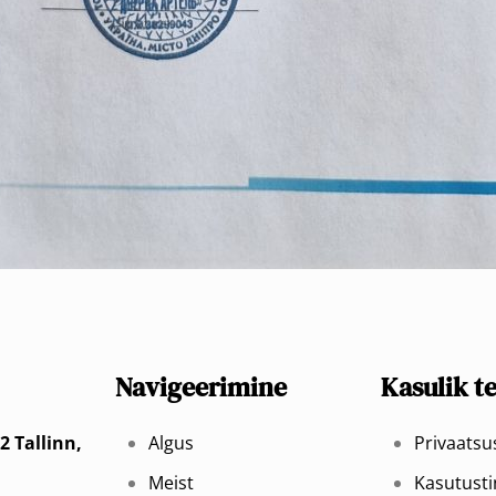
Navigeerimine
Kasulik t
2 Tallinn,
Algus
Privaats
Meist
Kasutust