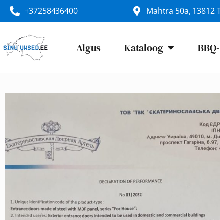
+37258436400
Mahtra 50a, 13812 T
Algus
Kataloog
BBQ-