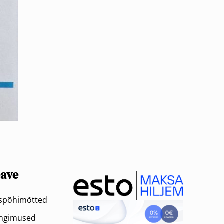
eave
uspõhimõtted
ingimused