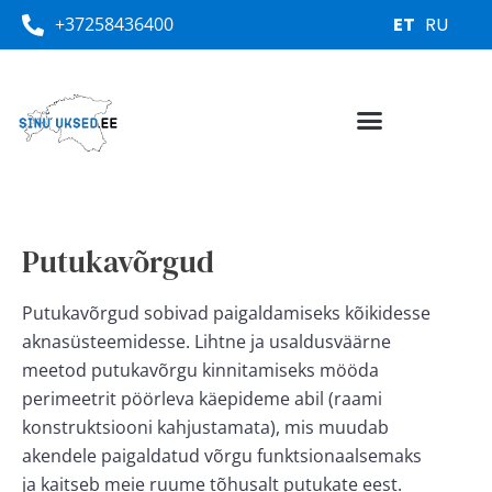
+37258436400
ET
RU
Putukavõrgud
Putukavõrgud sobivad paigaldamiseks kõikidesse
aknasüsteemidesse. Lihtne ja usaldusväärne
meetod putukavõrgu kinnitamiseks mööda
perimeetrit pöörleva käepideme abil (raami
konstruktsiooni kahjustamata), mis muudab
akendele paigaldatud võrgu funktsionaalsemaks
ja kaitseb meie ruume tõhusalt putukate eest.